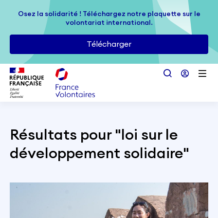
Passer au contenu principal
Osez la solidarité ! Téléchargez notre plaquette sur le
Osez la solidarité ! Téléchargez notre plaquette sur le
volontariat international.
volontariat international.
Télécharger
Télécharger
Résultats pour "
loi sur le
développement solidaire
"