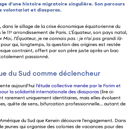
ge d’une histoire migratoire singulière. Son parcours
e volontariat et diasporas.
, dans le sillage de la crise économique équatorienne du
e 11ᵉ arrondissement de Paris. L’Équateur, son pays natal,
« Moi, l’Équateur, je ne connais pas : je n’ai pas grandi là-
 pour qui, longtemps, la question des origines est restée
sque contraint, offert par son père juste après un bac
s totalement passionné.
que du Sud comme déclencheur
ente aujourd’hui
l’étude collective menée par le Forim et
pour la solidarité internationale des diasporas
(lire ci-
t rarement uniquement identitaires, mais elles évoluent
nes, quête de sens, bifurcation professionnelle… autant de
en Amérique du Sud que Kerwin découvre l’engagement. Dans
f de jeunes qui organise des colonies de vacances pour des