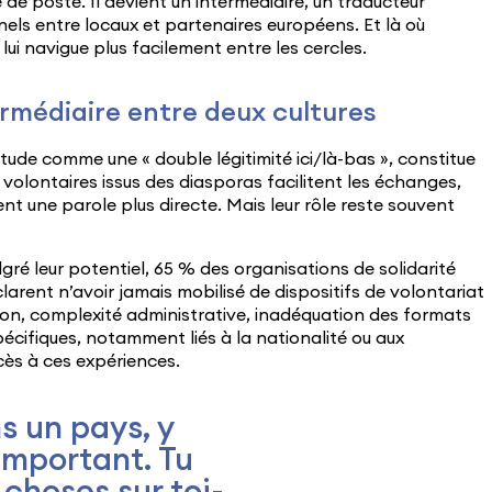
 de poste. Il devient un intermédiaire, un traducteur
nels entre locaux et partenaires européens. Et là où
lui navigue plus facilement entre les cercles.
ermédiaire entre deux cultures
tude comme une « double légitimité ici/là-bas », constitue
s volontaires issus des diasporas facilitent les échanges,
t une parole plus directe. Mais leur rôle reste souvent
ré leur potentiel, 65 % des organisations de solidarité
larent n’avoir jamais mobilisé de dispositifs de volontariat
ion, complexité administrative, inadéquation des formats
écifiques, notamment liés à la nationalité ou aux
cès à ces expériences.
ns un pays, y
 important. Tu