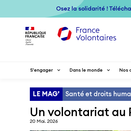
Passer au contenu principal
Osez la solidarité ! Téléch
Osez la solidarité ! Téléch
S'engager
S'engager
Dans le monde
Dans le monde
Nos 
Nos 
LE MAG’
Santé et droits huma
Un volontariat au
20 Mai. 2026