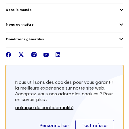
Les offres de mission
Droits humain et genre
Dans le monde
Les différents dispositifs de volontariat
Collectivités territoriales
Voir la carte
Témoignages de volontaires
Mobilités croisées
Nous connaître
Outre-Mer
Notre plateforme
Conditions générales
Santé
Les missions de France Volontaires
Mentions légales
Nous rejoindre
facebook
twitter
instagram
youtube
linkedin
Intégrer nos équipes
Recevez la lettr'info de France Volontaires
Nous utilisons des cookies pour vous garantir
la meilleure expérience sur notre site web.
S'inscrire
Acceptez-vous nos adorables cookies ? Pour
en savoir plus :
Besoin d’aide? Visitez notre foire aux
politique de confidentialité
questions
Personnaliser
Tout refuser